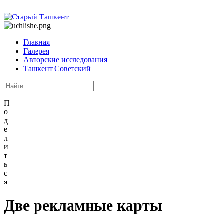
Главная
Галерея
Авторские исследования
Ташкент Советский
П
о
д
е
л
и
т
ь
с
я
Две рекламные карты