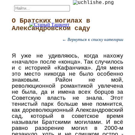
О Братских могилах в
Александровском саду
← Вернуться к списку категории
Я уже не удивляюсь, когда нахожу
«начало» после «конца». Так случилось
и с историей «Кафанчика». Для меня
это место никогда не было особенно
знаковым. Район не мой,
революционной романтикой увлечена
не была, да и имена всех борцов за
Советскую власть не знала. Этот
тенистый парк больше мне помнится,
как дореволюционный Александровский
сад, который в советское время
называли Братскими могилами. И всё
равно разорение могил в 2000-м
резануло, хоть и не слишком остро -