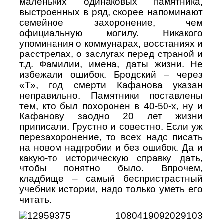
маленьких одинаковых памятника,
выстроенных в ряд, скорее напоминают
семейное захоронение, чем
официальную могилу. Никакого
упоминания о коммунарах, восстаниях и
расстрелах, о заслугах перед страной и
т.д. Фамилии, имена, даты жизни. Не
избежали ошибок. Бродский – через
«Т», год смерти Кафанова указан
неправильно. Памятники поставлены
тем, кто был похоронен в 40-50-х, ну и
Кафанову заодно 20 лет жизни
приписали. Грустно и совестно. Если уж
перезахоронение, то всех надо писать
на новом надгробии и без ошибок. Да и
какую-то историческую справку дать,
чтобы понятно было. Впрочем,
кладбище – самый беспристрастный
учебник истории, надо только уметь его
читать.