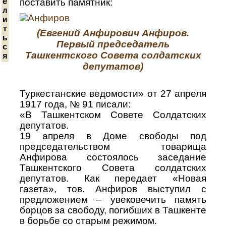
поставить памятник:
е
л
и
т
(Евгений Анфирович Анфиров.
ь
Первый председатель
с
Ташкентского Совета солдатских
я
депутатов)
Туркестанские ведомости» от 27 апреля
1917 года, № 91 писали:
«В Ташкентском Совете Солдатских
депутатов.
19 апреля в Доме свободы под
председательством товарища
Анфирова состоялось заседание
Ташкентского Совета солдатских
депутатов. Как передает «Новая
газета», тов. Анфиров выступил с
предложением – увековечить память
борцов за свободу, погибших в Ташкенте
в борьбе со старым режимом.