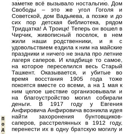
заметке всё вызывало ностальгию. Дом
Свободы – это же угол Гоголя и
Советской, дом Вадьяева, а позже и до
сих пор детская библиотека, рядом
Тридцатка! А Троицк! Теперь он вошел в
Чирчик, живописный поселок, в нем
жили наши родственники, и я с
удовольствием ездила к ним на майские
праздники и ничего не знала про летние
лагеря саперов. И кладбище то самое,
на которое переселился весь Старый
Ташкент. Оказывается, и убитые во
время восстания 1905 года тоже
покоятся вместе со всеми, а на 1 мая к
ним целое шествие организовывали и
на благоустройство могил собирали
деньги. В 1917 году у Евгения
Анфировича Анфировича возникла идея
найти захоронения бунтовщиков-
П
саперов, расстрелянных в 1912 году,
о
перенести их в одну братскую могилу и
д