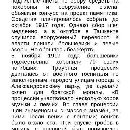
подписные листы по сбору средств на
похороны и сооружение склепа,
объявили конкурс на проект памятника.
Средства планировалось собрать до
октября 1917 года. Однако сбор шел
медленно, а в октябре в Ташкенте
случился вооруженный переворот. К
власти пришли большевики и левые
эсеры. Не обошлось без жертв.
5 ноября 1917 года большевики
торжественно хоронили 79 своих
погибших. Траурная процессия
двигалась от военного госпиталя по
заполненным народом улицам города к
Александровскому парку, где сделали
склеп для братской могилы. «В
процессии участвовало несколько хоров
музыки и певчих. Во главе процессии
шли знаменосцы с массою знамён, за
ними несли венки с лентами; венков
было около ста. При спуске гробов в
могилу с крепости был произведен