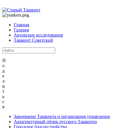
Главная
Галерея
Авторские исследования
Ташкент Советский
П
о
д
е
л
и
т
ь
с
я
Завоевание Ташкента и организация управления
Архитектурный облик русского Ташкента
Городское благоустройство