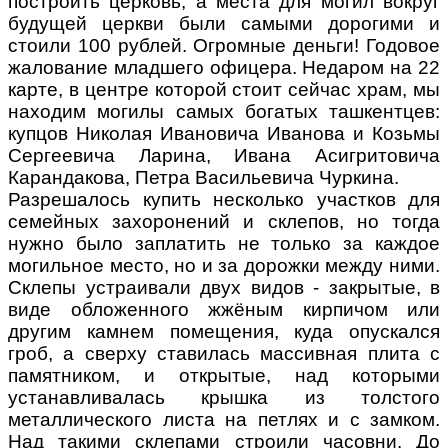
построить церковь, а места для могил вокруг
будущей церкви были самыми дорогими и
стоили 100 рублей. Огромные деньги! Годовое
жалование младшего офицера. Недаром на 22
карте, в центре которой стоит сейчас храм, мы
находим могилы самых богатых ташкентцев:
купцов Николая Ивановича Иванова и Козьмы
Сергеевича Ларина, Ивана Асигритовича
Карандакова, Петра Васильевича Чуркина.
Разрешалось купить несколько участков для
семейных захоронений и склепов, но тогда
нужно было заплатить не только за каждое
могильное место, но и за дорожки между ними.
Склепы устраивали двух видов - закрытые, в
виде обложенного жжёным кирпичом или
другим камнем помещения, куда опускался
гроб, а сверху ставилась массивная плита с
памятником, и открытые, над которыми
устанавливалась крышка из толстого
металлического листа на петлях и с замком.
Над такими склепами строили часовни. До