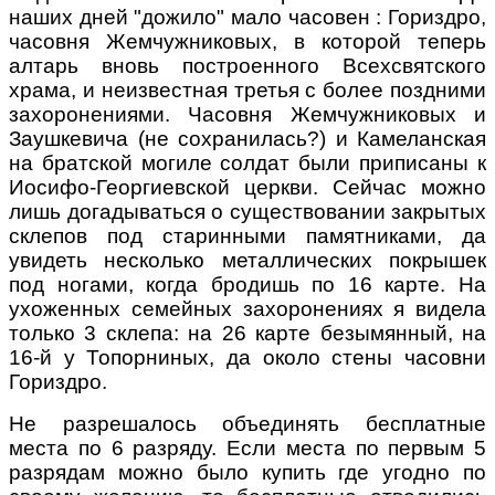
наших дней "дожило" мало часовен : Гориздро,
часовня Жемчужниковых, в которой теперь
алтарь вновь построенного Всехсвятского
храма, и неизвестная третья с более поздними
захоронениями. Часовня Жемчужниковых и
Заушкевича (не сохранилась?) и Камеланская
на братской могиле солдат были приписаны к
Иосифо-Георгиевской церкви. Сейчас можно
лишь догадываться о существовании закрытых
склепов под старинными памятниками, да
увидеть несколько металлических покрышек
под ногами, когда бродишь по 16 карте. На
ухоженных семейных захоронениях я видела
только 3 склепа: на 26 карте безымянный, на
16-й у Топорниных, да около стены часовни
Гориздро.
Не разрешалось объединять бесплатные
места по 6 разряду. Если места по первым 5
разрядам можно было купить где угодно по