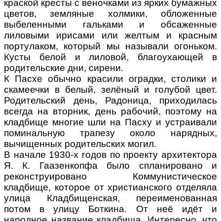
краской кресты с веночками из ярких бумажных
цветов, земляные холмики, обложенные
выбеленными гальками и обсаженные
лиловыми ирисами или желтым и красным
портулаком, который мы называли огоньком.
Кусты белой и лиловой, благоухающей в
родительские дни, сирени.
К Пасхе обычно красили оградки, столики и
скамеечки в белый, зелёный и голубой цвет.
Родительский день, Радоница, приходилась
всегда на вторник, день рабочий, поэтому на
кладбище многие шли на Пасху и устраивали
поминальную трапезу около нарядных,
вычищенных родительских могил.
В начале 1930-х годов по проекту архитектора
Я. К. Гаазенкопфа было спланировано и
реконструировано Коммунистическое
кладбище, которое от христианского отделяла
улица Кладбищенская, переименованная
потом в улицу Боткина. От неё идёт и
народное название кладбища. Интересно, что