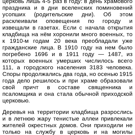
церковь лишь 4-5 раз в году: в день храмового
праздника и в дни вселенских поминовений
усопших (родительские дни). Об этом
расклеивали оповещения по городу и
извещали в газетах. Если с начала открытия
кладбища на нём хоронили много военных, то
к 1910-м годам 20 века преобладали уже
гражданские лица. В 1910 году на нем было
погребено 1696 и в 1911 году — 1487, из
которых военных умерших числилось всего
111, а городского населения 3183 человека.
Споры продолжались два года, но осенью 1915
года дело решилось и при храме образовали
свой причт в составе священника и
псаломщика и она стала обычной приходской
церковью.
Деревья на территории кладбища разрослись
и в летнюю жару тенистые аллеи привлекали
жителей окрестных домов. Они приходили не
только на службу в церковь и на могилы