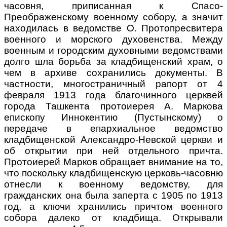
часовня, приписанная к Спасо-
Преображенскому военному собору, а значит
находилась в ведомстве О. Протопресвитера
военного и морского духовенства. Между
военным и городским духовными ведомствами
долго шла борьба за кладбищенский храм, о
чем в архиве сохранились документы. В
частности, многостраничный рапорт от 4
февраля 1913 года благочинного церквей
города Ташкента протоиерея А. Маркова
епископу Иннокентию (Пустынскому) о
передаче в епархиальное ведомство
кладбищенской Александро-Невской церкви и
об открытии при ней отдельного причта.
Протоиерей Марков обращает внимание на то,
что поскольку кладбищенскую церковь-часовню
отнесли к военному ведомству, для
гражданских она была заперта с 1905 по 1913
год, а ключи хранились причтом военного
собора далеко от кладбища. Открывали