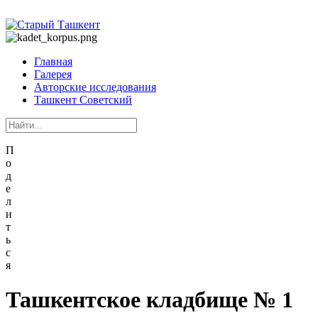
Главная
Галерея
Авторские исследования
Ташкент Советский
П
о
д
е
л
и
т
ь
с
я
Ташкентское кладбище № 1