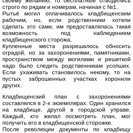
своему желанию, то бесплатные отводились
строго по рядам и номерам, начиная с №1.
Рытьё могил оплачивалось кладбищенским
рабочим, но, если родственники хотели
сделать это сами, им предоставлялась такая
возможность под наблюдением
кладбищенского сторожа.
Купленные места разрешалось обносить
оградой, но за захоронениями, памятниками,
пространством между могилами и решеткой
надо было следить родственникам усопших.
Если ухаживать становилось некому, то на
пустых заброшенных участках хоронили
других.
Кладбищенский план с захоронениями
составлялся в 2-х экземплярах. Один хранился
на кладбище, другой в городской управе.
Каждый, кто желал посмотреть план, мог
получить его в кладбищенской сторожке.
После революции документы по кладбищу