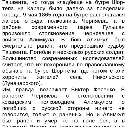
Ташкента, но тогда кладбище на бугре Шор-
тепа на Карасу было далеко за пределами
города. 9 мая 1865 года на бугре располагался
лагерь отряда полковника Черняева, а в
районе современного парка Гульшан
произошло столкновение черняевцев с
войском Алимкула. В бою Алимкул был
смертельно ранен, что предрешило судьбу
Ташкента. Погибли и несколько русских солдат.
Большинство современных исследователей
считает, что их похоронили по православному
обычаю на бугре Шор-тепа, где потом стали
хоронить жителей села Никольского
(Луначарского).
Им, правда, возражает Виктор Фесенко. В
рапорте Черняева о столкновении с
кокандским полководцем Алимкулом о
погибших с русской стороны ничего не
говорится, только о раненых. Но и Алимкул
был ранен и умер не на поле боя, а в
Ташкенте. Возможно, такая же судьба постигла