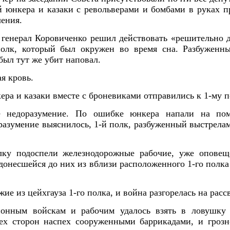
й юнкера и казаки с револьверами и бомбами в руках п
ения.
» генерал Коровиченко решил действовать «решительно д
олк, который был окружен во время сна. Разбуженны
был тут же убит наповал.
я кровь.
ера и казаки вместе с броневиками отправились к 1-му п
е недоразумение. По ошибке юнкера напали на поме
оразумение выяснилось, 1-й полк, разбуженный выстрелам
лку подоспели железнодорожные рабочие, уже оповещ
донесшейся до них из вблизи расположенного 1-го полка
ие из цейхгауза 1-го полка, и война разгорелась на рассв
онным войскам и рабочим удалось взять в ловушку 
ех сторон наспех сооруженными баррикадами, и грозн