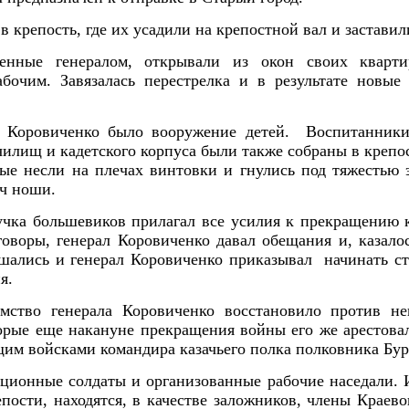
в крепость, где их усадили на крепостной вал и заставил
енные генералом, открывали из окон своих кварт
бочим. Завязалась перестрелка и в результате новые
а Коровиченко было вооружение детей. Воспитанник
чилищ и кадетского корпуса были также собраны в креп
ые несли на плечах винтовки и гнулись под тяжестью
еч ноши.
учка большевиков прилагал все усилия к прекращению 
говоры, генерал Коровиченко давал обещания и, казалос
шались и генерал Коровиченко приказывал начинать ст
я.
мство генерала Коровиченко восстановило против н
орые еще накануне прекращения войны его же арестов
щим войсками командира казачьего полка полковника Бур
ционные солдаты и организованные рабочие наседали. И 
епости, находятся, в качестве заложников, члены Краев