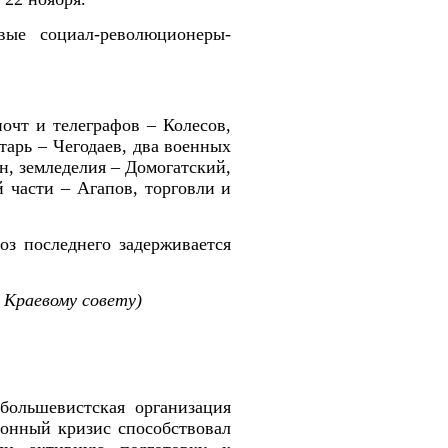
вые социал-революционеры-
почт и телеграфов – Колесов,
тарь – Чегодаев, два военных
н, земледелия – Домогатский,
 части – Агапов, торговли и
оз последнего задерживается
 Краевому совету)
большевистская организация
ионный кризис способствовал