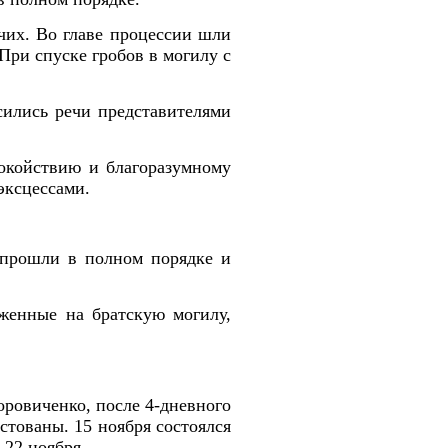
чих. Во главе процессии шли
При спуске гробов в могилу с
сились речи представителями
окойствию и благоразумному
эксцессами.
 прошли в полном порядке и
оженные на братскую могилу,
оровиченко, после 4-дневного
стованы. 15 ноября состоялся
 22 ноября.