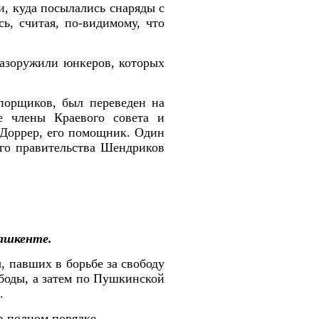
и, куда посылались снаряды с
ь, считая, по-видимому, что
разоружили юнкеров, которых
порщиков, был переведен на
ые члены Краевого совета и
 Доррер, его помощник. Один
ого правительства Шендриков
ашкенте.
, павших в борьбе за свободу
ободы, а затем по Пушкинской
.
в полном порядке.