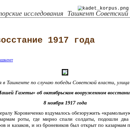
орские исследования
Ташкент Советский
восстание 1917 года
 в Ташкенте по случаю победы Советской власти, улица
ашей Газеты» об октябрьском вооруженном восстани
8 ноября 1917 года
енералу Коровиченко вздумалось обезоружить «крамольну
зармам роты, где мирно спали солдаты, подошли дв
ов и казаков, и из броневиков был открыт по казармам 