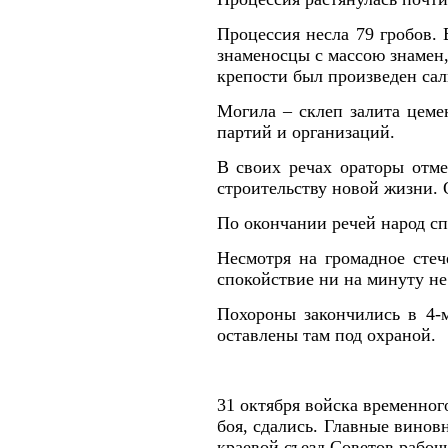
Процессия несла 79 гробов.
знаменосцы с массою знамен,
крепости был произведен сал
Могила – склеп залита цеме
партий и организаций.
В своих речах ораторы отм
строительству новой жизни. 
По окончании речей народ с
Несмотря на громадное сте
спокойствие ни на минуту н
Похороны закончились в 4-м
оставлены там под охраной.
31 октября войска временног
боя, сдались. Главные винов
краевой съезд Советов рабоч