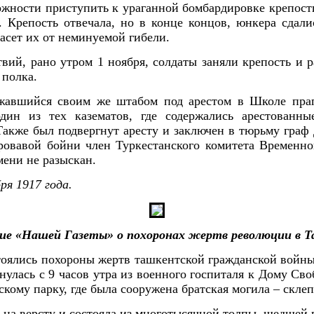
ожности приступить к ураганной бомбардировке крепост
 Крепость отвечала, но в конце концов, юнкера сдалис
пасет их от неминуемой гибели.
вий, рано утром 1 ноября, солдаты заняли крепость и 
 полка.
ржавшийся своим же штабом под арестом в Школе пра
дин из тех казематов, где содержались арестованн
Также был подвергнут аресту и заключен в тюрьму граф
ровавой бойни член Туркестанского комитета Временн
мени не разыскан.
я 1917 года.
ие «Нашей Газеты» о похоронах жертв революции в Т
стоялись похороны жертв ташкентской гражданской войны
улась с 9 часов утра из военного госпиталя к Дому Св
кому парку, где была сооружена братская могила – склеп
 на версту и состояла из многотысячной толпы, шедшей 