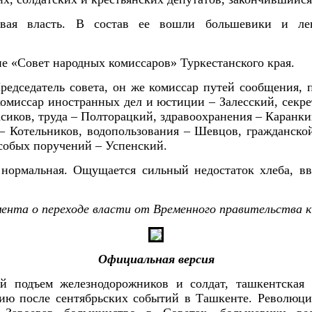
евая власть. В состав ее вошли большевики и ле
ие «Совет народных комиссаров» Туркестанского края.
редседатель совета, он же комиссар путей сообщения, 
комиссар иностранных дел и юстиции – Залесский, секре
сиков, труда – Полторацкий, здравоохранения – Каранки
– Котельников, водопользования – Шевцов, гражданской
обых поручений – Успенский.
нормальная. Ощущается сильный недостаток хлеба, вв
мента о переходе власти от Временного правительства к
Официальная версия
 подъем железнодорожников и солдат, ташкентская 
нию после сентябрьских событий в Ташкенте. Революц