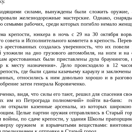
у.
сходящими силами, вынуждены были сложить оружие, 
ировали железнодорожные мастерские. Однако, снаряд
ю семьями рабочих, среди которых погибло немало женщ
ма крепости, юнкера в ночь с 29 на 30 октября ворв
о совета и Исполнительного комитета в крепость. Перево
из арестованных создалась уверенность, что их повели 
й уложили на дно грузового автомобиля, на ноги и на
ам арестованных были приставлены дула браунингов, 
р к месту назначения». Дело происходило в 12 час
крепость, где были сданы казачьему караулу и заключен
анных, относились к ним довольно хорошо и в разгов
обрение затеи генерала Коровиченко.
ченко, видя, что силы его тают, решил для спасения сво
ых им из Петрограда полномочий» пойти ва-банк: г
ели открыли казенные арсеналы, из которых широкою 
ющим. Целые партии оружия отправлялись в Старый горо
и войны, по сдаче крепости, у здания Школы прапорщико
оверху оружием и взрывчатыми веществами: винтовка
л предназначен к отправке в Старый город.