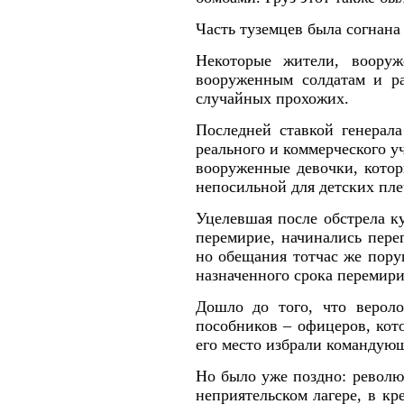
Часть туземцев была согнана 
Некоторые жители, вооруж
вооруженным солдатам и ра
случайных прохожих.
Последней ставкой генерал
реального и коммерческого у
вооруженные девочки, котор
непосильной для детских пл
Уцелевшая после обстрела к
перемирие, начинались пере
но обещания тотчас же пору
назначенного срока перемири
Дошло до того, что вероло
пособников – офицеров, кот
его место избрали командую
Но было уже поздно: револю
неприятельском лагере, в кр