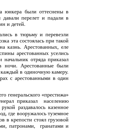
а юнкера были оттеснены в
ы давали перелет и падали в
ин и детей.
ались в тюрьму и перевезли
зка эта состоялась при такой
на казнь. Арестованных, еле
 спины арестованных уселись
и начальник отряда приказал
ов ночи. Арестованные были
ы каждый в одиночную камеру.
орах с арестованными в один
его генеральского «престижа»
енерал приказал населению
рукой раздавалось казенное
д, где вооружалось туземное
в в крепости стоял грузовой
ми, патронами, гранатами и