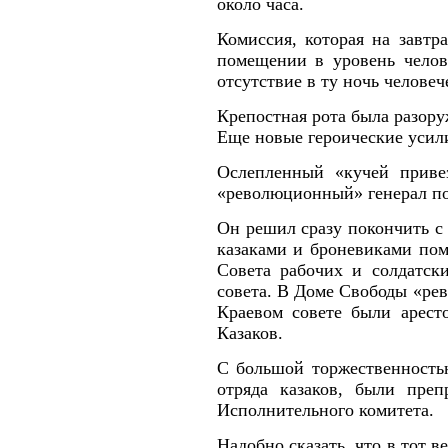
около часа.
Комиссия, которая на завтр
помещении в уровень челове
отсутствие в ту ночь человеч
Крепостная рота была разору
Еще новые героические усили
Ослепленный «кучей приве
«революционный» генерал п
Он решил сразу покончить с
казаками и броневиками пом
Совета рабочих и солдатск
совета. В Доме Свободы «рев
Краевом совете были аресто
Казаков.
С большой торжественность
отряда казаков, были пре
Исполнительного комитета.
Надобно сказать, что в тот 