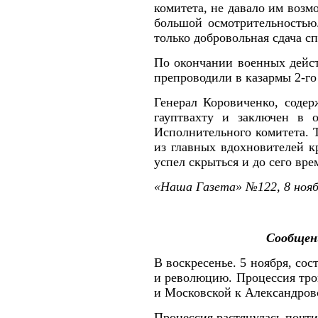
комитета, не давало им возм
большой осмотрительностью.
только добровольная сдача с
По окончании военных дейст
препроводили в казармы 2-го
Генерал Коровиченко, соде
гауптвахту и заключен в о
Исполнительного комитета. 
из главных вдохновителей к
успел скрыться и до сего вре
«Наша Газета» №122, 8 ноябр
Сообщен
В воскресенье. 5 ноября, со
и революцию. Процессия трон
и Московской к Александровс
Процессия растянулась почти