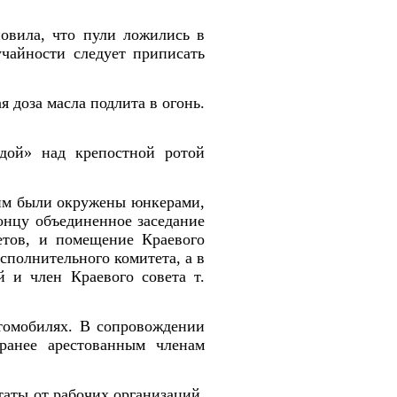
новила, что пули ложились в
учайности следует приписать
 доза масла подлита в огонь.
.
дой» над крепостной ротой
 им были окружены юнкерами,
онцу объединенное заседание
етов, и помещение Краевого
сполнительного комитета, а в
й и член Краевого совета т.
томобилях. В сопровождении
ранее арестованным членам
таты от рабочих организаций,