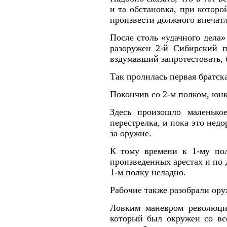
и та обстановка, при которо
произвести должного впечатл
После столь «удачного дела
разоружен 2-й Сибирский п
вздумавший запротестовать, 
Так пролилась первая братска
Покончив со 2-м полком, юнк
Здесь произошло маленько
перестрелка, и пока это нед
за оружие.
К тому времени к 1-му по
произведенных арестах и по 
1-м полку неладно.
Рабочие также разобрали оруж
Ловким маневром революци
который был окружен со вс