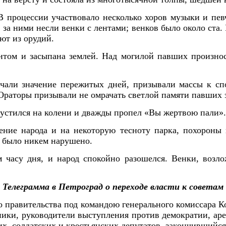
 В процессии участвовало несколько хоров музыки и пев
 за ними несли венки с лентами; венков было около ста. 
ют из орудий.
нтом и засыпана землей. Над могилой павших произно
ечали значение пережитых дней, призывали массы к сп
Ораторы призывали не омрачать светлой памяти павших 
пустился на колени и дважды пропел «Вы жертвою пали».
чение народа и на некоторую тесноту парка, похороны
е было никем нарушено.
 часу дня, и народ спокойно разошелся. Венки, возл
Телеграмма в Петроград о переходе власти к советам
о правительства под командою генерального комиссара К
ники, руководители выступления против демократии, аре
их, солдатских и крестьянских депутатов, закончившийся