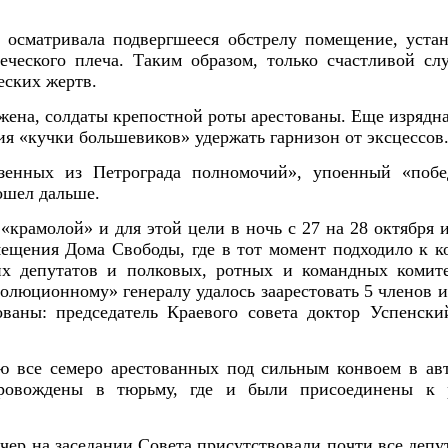
а осматривала подвергшееся обстрелу помещение, уста
ческого плеча. Таким образом, только счастливой сл
еских жертв.
жена, солдаты крепостной роты арестованы. Еще изрядная
я «кучки большевиков» удержать гарнизон от эксцессов
зенных из Петрограда полномочий», упоенный «побе
ошел дальше.
 «крамолой» и для этой цели в ночь с 27 на 28 октября
ещения Дома Свободы, где в тот момент подходило к к
их депутатов и полковых, ротных и командных комит
олюционному» генералу удалось заарестовать 5 членов и
ваны: председатель Краевого совета доктор Успенски
ю все семеро арестованных под сильным конвоем в ав
провождены в тюрьму, где и были присоединены к 
вечер на заседании Совета присутствовали почти все депу