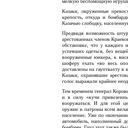
мелкую беспомощную игрушк
Казаки, окруженные прево
крепость, откуда и бомбард
Казачью слободку, населенну
Предвидя возможность штур
арестованных членов Краевог
обстановке, что у каждого 
успевших одеться, без веще
вооруженные юнкера, к виск
шоферу ехать «во весь опо
доставлены на гауптвахту в 
Казаки, охранявшие арестов
голос выражали крайнее неод
Тем временем генерал Корови
и в силу «кучи привезенн
вооружаться. И для этой ц
оружие и патроны всем жела
население. Уже по окончани
автомобиль, наполненный д
бомбами. Груз этот также бы