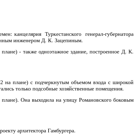
емен: канцеля­рия Туркестанского генерал-губернатора
оенным инженером Д. К. Зацепиным.
лане) - также одноэтажное здание, построен­ное Д. К.
42 на плане) с подчеркнутым объемом входа с широкой
гались только подсобные хозяйственные помещения.
а плане). Она выходила на улицу Романовского боковым
роекту архитектора Гамбургера.