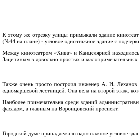
К это­му же отрезку улицы примыкали здание кинотеат
(№44 на плане) - угловое одноэтажное здание с подчерк
Между кинотеатром «Хива» и Канцелярией находилось з
Зацепиным в довольно простых и малопримечательных
Также очень просто построил инженер А. И. Леханов 
одномаршевой лестницей. Она вела на второй этаж, ко
Наиболее примечательна среди зда­ний административн
фасадом, а главным на Воронцовский проспект.
Городской думе принадлежало одноэтажное угловое здан