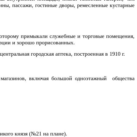
ны, пас­сажи, гостиные дворы, ремесленные кус­тарные
которому примыкали служебные и тор­говые помещения,
орции и хорошо прорисованных.
ент­ральная городская аптека, построенная в 1910 г.
ка магазинов, включая большой одноэтажный общества
икого князя (№21 на плане).