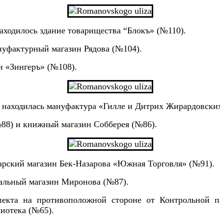
аходилось здание товарищества “Блокъ» (№110).
ануфактурный магазин Рядова (№104).
н «Зингеръ» (№108).
го находилась мануфактура «Гилле и Дитрих Жирардовски
№88) и книжный магазин Собберея (№86).
карский магазин Бек-Назарова «Южная Торговля» (№91).
кальный магазин Миронова (№87).
екта на противоположной стороне от Контрольной п
иотека (№65).