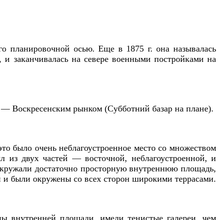
о плани­ровочной осью. Еще в 1875 г. она назы­валась
 и за­канчивалась на севере военными построй­ками на
— Вос­кресенским рынком (Субботний базар на плане).
это было очень неблагоустроенное место со мно­жеством
ял из двух частей — восточной, неблагоус­троенной, и
 окружали достаточно просторную внут­реннюю площадь,
и и были окружены со всех сто­рон широкими террасами.
ны внутрен­ней площади, имели тенистые галереи, чем