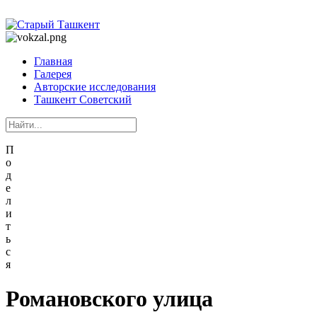
Главная
Галерея
Авторские исследования
Ташкент Советский
П
о
д
е
л
и
т
ь
с
я
Романовского улица