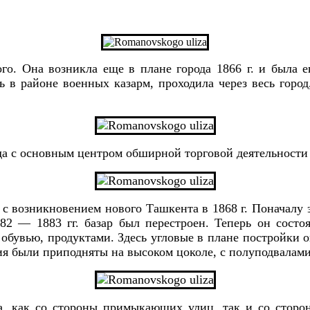
. Она возникла еще в плане города 1866 г. и была ег
 в районе военных казарм, проходила через весь город,
да с основным центром обширной торговой деятельности 
с возникновением ново­го Ташкента в 1868 г. Поначалу 
2 — 1883 гг. ба­зар был перестроен. Теперь он состо
, обувью, продуктами. Здесь угловые в плане постройки
я были приподняты на высоком цоколе, с полу­подвалам
, как со стороны примы­кающих улиц, так и со сторо