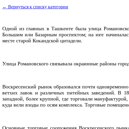
← Вернуться к списку категории
Одной из главных в Ташкенте была улица Романовского
Большим или Базарным проспек­том; на юге начиналась
месте старой Кокандской цита­дели.
Улица Романовского связывала окраин­ные районы горо
Воскресенский рынок образовался поч­ти одновременно 
ветхих лавок и различных пи­тейных заведений. В 188
западной, более крупной, где торговали мануфактурой
куда вели входы по осям комплекса. Торговые помещени
Основные торговые сооружения Вос­кресенского рынка