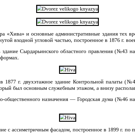
ра «Хива» и основные админис­тративные здания тех вр
нутой входной угловой частью, построен­ное в 1876 г. в
да­ние Сырдарьинского областного правления (№43 на п
 формах.
в 1877 г. двухэтажное зда­ние Контрольной палаты (№
­торый был основным служебным этажом, а внизу распола
о-общественного наз­начения — Городская дума (№46 н
ие с ассиметричным фасадом, построенное в 1899 г. по п