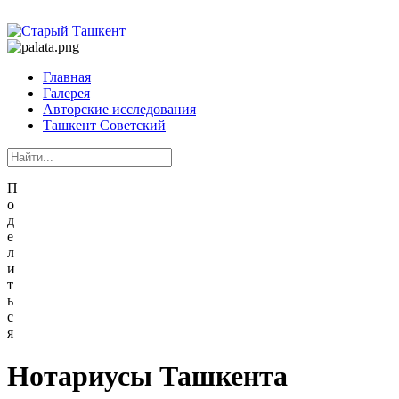
Главная
Галерея
Авторские исследования
Ташкент Советский
П
о
д
е
л
и
т
ь
с
я
Нотариусы Ташкента