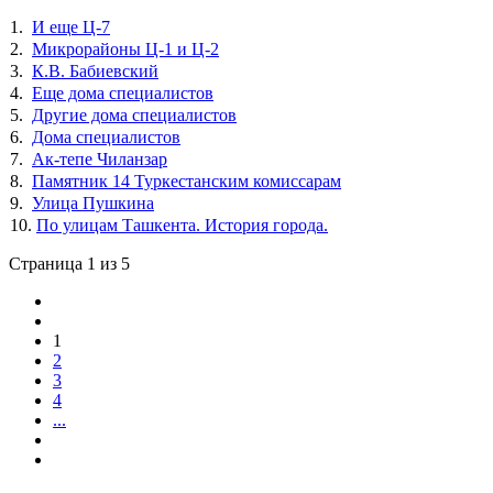
1.
И еще Ц-7
2.
Микрорайоны Ц-1 и Ц-2
3.
К.В. Бабиевский
4.
Еще дома специалистов
5.
Другие дома специалистов
6.
Дома специалистов
7.
Ак-тепе Чиланзар
8.
Памятник 14 Туркестанским комиссарам
9.
Улица Пушкина
10.
По улицам Ташкента. История города.
Страница 1 из 5
1
2
3
4
...