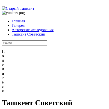
Главная
Галерея
Авторские исследования
Ташкент Советский
П
о
д
е
л
и
т
ь
с
я
Ташкент Советский