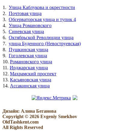
1.
Улица Каблукова и окрестности
2.
Почтовая улица
3.
Обсерваторская улица и тупик 4
4.
Улица Романовского
5.
Синевская улица
6.
Октябрьской Революции улица
7.
улица Буденного (Невоструевская)
8.
Пушкинская улица
9.
Гоголевская улица
10.
Романовского улица
11.
Ирджарская улица
12.
Махрамский проспект
13.
Касьяновская улица
14.
Ассакинская улица
Дизайн: Алина Беганова
Copyright © 2026 Evgeniy Smekhov
OldTashkent.com
All Rights Reserved