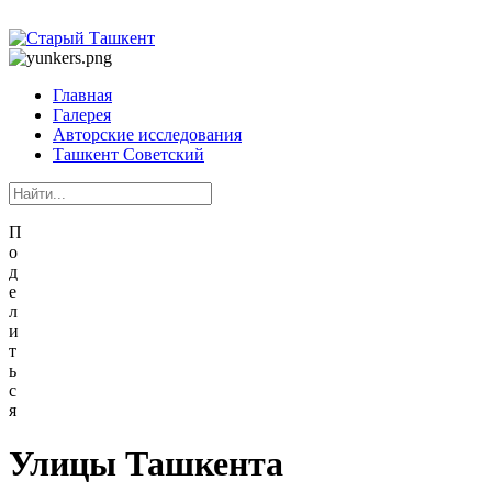
Главная
Галерея
Авторские исследования
Ташкент Советский
П
о
д
е
л
и
т
ь
с
я
Улицы Ташкента