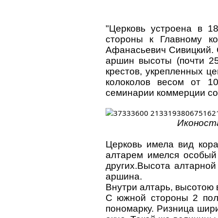
"Церковь устроена в 1
стороны к Главному ко
Афанасьевич Сивицкий. 
аршин высоты (почти 2
крестов, укрепленных це
колоколов весом от 1
семинарии коммерции сов
Иконоста
Церковь имела вид кора
алтарем имелся особый 
других.Высота алтарной
аршина.
Внутри алтарь, высотою в
С южной стороны 2 полу
пономарку. Ризница шири