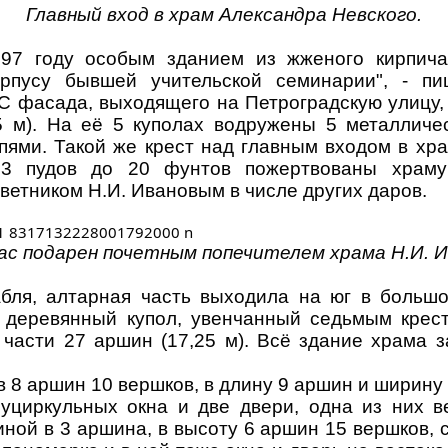
Главный вход в храм Александра Невского.
897 году особым зданием из жженого кирпича
рпусу бывшей учительской семинарии", - п
С фасада, выходящего на Петроградскую улицу, 
5 м). На её 5 куполах водружены 5 металличе
пями. Такой же крест над главным входом в хр
03 пудов до 20 фунтов пожертвованы храму
етником Н.И. Ивановым в числе других даров.
с подарен почетным попечителем храма Н.И. 
бля, алтарная часть выходила на юг в больш
деревянный купол, увенчанный седьмым крест
 части 27 аршин (17,25 м). Всё здание храма 
 8 аршин 10 вершков, в длину 9 аршин и ширину -
циркульных окна и две двери, одна из них ве
ной в 3 аршина, в высоту 6 аршин 15 вершков, 