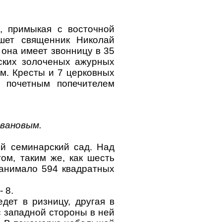
, примыкая с восточной
ишет священник Николай
она имеет звонницу в 35
ских золоченых ажурных
ам. Кресты и 7 церковных
 почетным попечителем
Ивановым.
ой семинарский сад. Над
ом, таким же, как шесть
занимало 594 квадратных
 8.
дет в ризницу, другая в
с западной стороны в ней