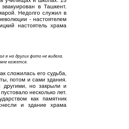
в училищах и школах. 15
 эвакуирован в Ташкент.
арой. Недолго служил в
революции - настоятелем
ицкий настоятель храма
л я на других фото не видела.
 мне кажется.
ак сложилась его судьба,
ты, потом и сами здания.
с другими, но закрыли и
и пустовало несколько лет.
ударством как памятник
 снесли и здание храма