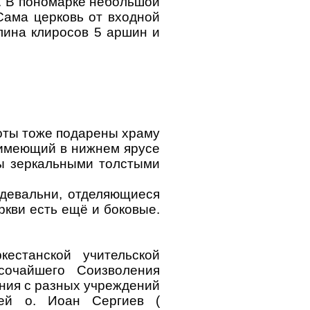
е. В пономарке небольшой
Сама церковь от входной
лина клиросов 5 аршин и
боты тоже подарены храму
, имеющий в нижнем ярусе
ны зеркальными толстыми
здевальни, отделяющиеся
ркви есть ещё и боковые.
кестанской учительской
сочайшего Соизволения
ния с разных учреждений
рей о. Иоан Сергиев (