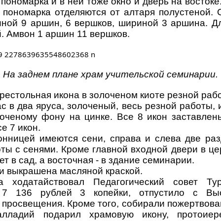
 пономарка и в ней тоже окно и дверь на восток
и пономарка отделяются от алтаря полустеной. 
иной 9 аршин, 6 вершков, шириной 3 аршина. Д
. Амвон 1 аршин 11 вершков.
На заднем плане храм учительской семинарии.
престольная икона в золоченом киоте резной ра
с в два яруса, золоченый, весь резной работы
лоченому фону на цинке. Все 8 икон заставле
е 7 икон.
онницей имеются сени, справа и слева две ра
ты с сенями. Кроме главной входной двери в це
т в сад, а восточная - в здание семинарии.
и выкрашена масляной краской.
 ходатайствовал Педагогический совет Тур
 7 136 рублей 3 копейки, отпустило с Вы
 просвещения. Кроме того, собирали пожертвова
лладий подарил храмовую икону, протоие