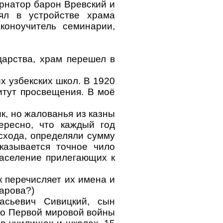
ернатор барон Вревский и
ял в устройстве храма
коноучитель семинарии,
дарства, храм перешел в
х узбекских школ. В 1920
итут просвещения. В моё
к, но жалованья из казны
ересно, что каждый год
схода, определяли сумму
казывается точное чило
население прилегающих к
к перечисляет их имена и
арова?)
асьевич Сивицкий, сын
До Первой мировой войны