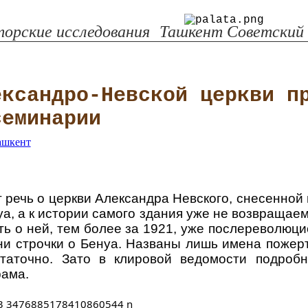
орские исследования
Ташкент Советский
ександро-Невской церкви п
семинарии
т речь о церкви Александра Невского, снесенной
уа, а к истории самого здания уже не возвращае
ь о ней, тем более за 1921, уже послереволюци
и строчки о Бенуа. Названы лишь имена пожерт
аточно. Зато в клировой ведомости подроб
рама.