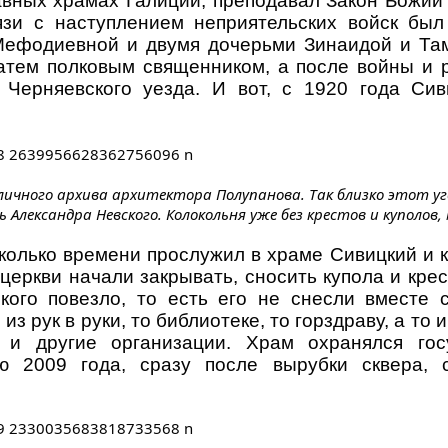
авных храмах Галиции, преподавал Закон Божий 
язи с наступлением неприятельских войск был
Мефодиевной и двумя дочерьми Зинаидой и Там
затем полковым священником, а после войны и 
 Черняевского уезда. И вот, с 1920 года Сив
 личного архива архитектора Полупанова. Так близко этот уго
ь Александра Невского. Колокольня уже без крестов и куполов,
олько времени прослужил в храме Сивицкий и к
 церкви начали закрывать, сносить купола и крес
ого повезло, то есть его не снесли вместе 
з рук в руки, то библиотеке, то горздраву, а то 
и другие организации. Храм охранялся гос
ю 2009 года, сразу после вырубки сквера,