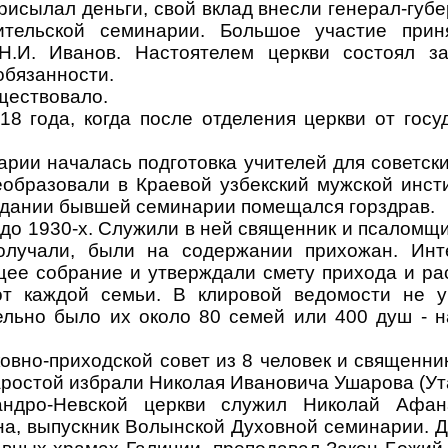
исылал деньги, свой вклад внесли генерал-губ
ительской семинарии. Большое участие прин
Н.И. Иванов. Настоятелем церкви состоял за
обязанности.
ществовало.
18 года, когда после отделения церкви от госу
арии началась подготовка учителей для советски
еобразовали в Краевой узбекский мужской инст
здании бывшей семинарии помещался горздрав.
до 1930-х. Служили в ней священник и псаломщи
получали, были на содержании прихожан. Инт
ее собрание и утверждали смету прихода и ра
от каждой семьи. В клировой ведомости не у
ельно было их около 80 семей или 400 душ - 
вно-приходской совет из 8 человек и священни
ростой избрали Николая Ивановича Ушарова (Ут
ндро-Невской церкви служил Николай Афан
на, выпускник Волынской Духовной семинарии. 