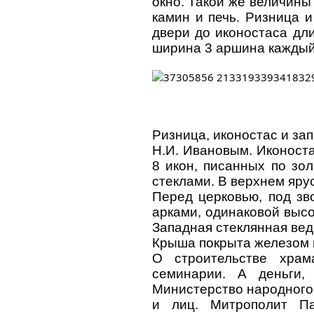
окно. Такой же величины
камин и печь. Ризница 
двери до иконостаса дл
ширина 3 аршина каждый
Ризница, иконостас и за
Н.И. Ивановым. Иконоста
8 икон, писанных по зо
стеклами. В верхнем ярус
Перед церковью, под зв
арками, одинаковой высо
Западная стеклянная веде
Крыша покрыта железом 
О строительстве храма
семинарии. А деньги,
Министерство народного
и лиц. Митрополит Па