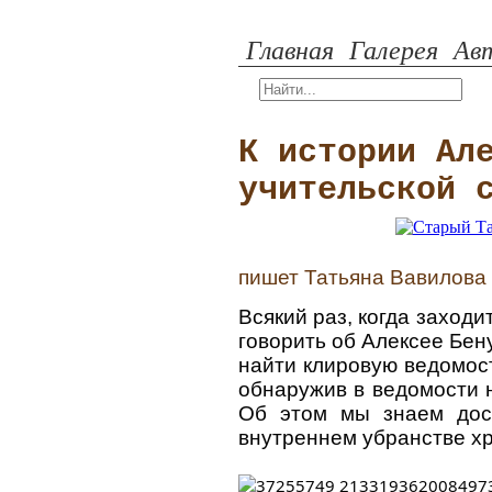
Главная
Галерея
Авт
К истории Ал
учительской 
пишет Татьяна Вавилова
Всякий раз, когда заходи
говорить об Алексее Бен
найти клировую ведомост
обнаружив в ведомости н
Об этом мы знаем дост
внутреннем убранстве х