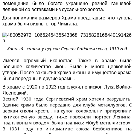
помещение было богато украшено резной ганчевой
лепниной со вставками из сусального золота.
Для понимания размеров Храма представьте, что купола
храма были видны с гор Чимгана.
Конный экипаж у церкви Сергия Радонежского, 1910 год
Имелся огромный иконостас. Также в храме было
большое количество икон. Было и много церковной
утвари. После закрытия храма иконы и имущество храма
были переданы в другие храмы.
В храме с 1920 по 1923 год служил епископ Лука Войно-
Ясенецкий.
Весной 1930 года Сергиевский храм хотели разрушить.
Здание храма было передано для клуба металлургов. С
церкви сняли кресты, на купол колокольни прикрепили
пятиконечную звезду, ниже повесили портрет Ленина,
над главным входом была надпись: «Клуб металлистов».
В 1931 году по инициативе союза безбожников на