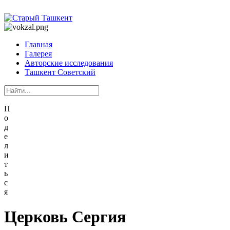
Главная
Галерея
Авторские исследования
Ташкент Советский
П
о
д
е
л
и
т
ь
с
я
Церковь Сергия