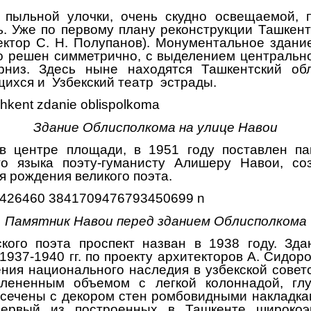
и пыльной улочки, очень скудно освещаемой, 
ь. Уже по первому плану реконструкции Ташкент
тектор С. Н. Полупанов). Монументальное здани
го решен симметрично, с выделением центрально
рниз. Здесь ныне находятся Ташкентский об
щихся и Узбекский театр эстрады.
Здание Облисполкома на улице Навои
в центре площади, в 1951 году поставлен па
ого языка поэту-гуманисту Алишеру Навои, со
я рождения великого поэта.
Памятник Навои перед зданием Облисполкома
кого поэта проспект назван в 1938 году. Зд
 1937-1940 гг. по проекту архитекторов А. Сидор
ния национального наследия в узбекской совет
лененным объемом с легкой колоннадой, глу
сечены с декором стен ромбовидными накладка
первый из построенных в Ташкенте широкоэк