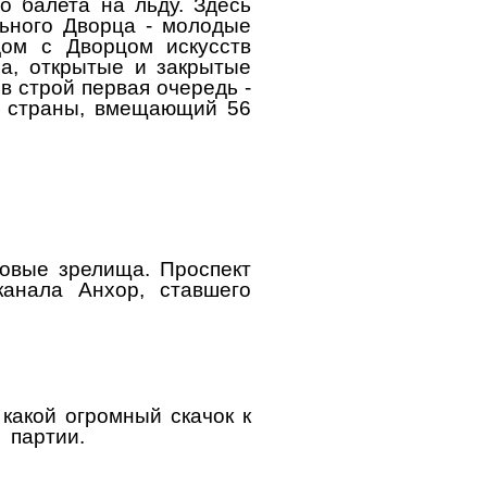
о балета на льду. Здесь
льного Дворца - молодые
дом с Дворцом искусств
на, открытые и закрытые
в строй первая очередь -
в страны, вмещающий 56
совые зрелища. Проспект
канала Анхор, ставшего
какой огромный скачок к
 партии.