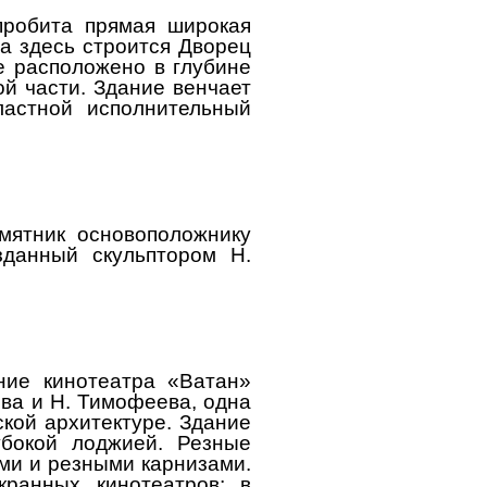
пробита прямая широкая
а здесь строится Дворец
е расположено в глубине
й части. Здание венчает
ластной исполнительный
мятник основоположнику
зданный скульптором Н.
ание кинотеатра «Ватан»
ова и Н. Тимофеева, одна
ской архитектуре. Здание
бокой лоджией. Резные
ми и резными карнизами.
ранных кинотеатров; в