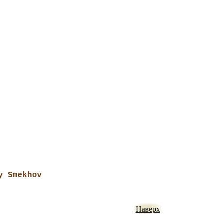
y Smekhov
Наверх