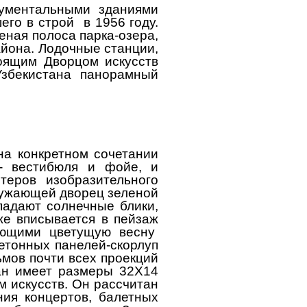
нументальными зданиями
его в строй в 1956 году.
ная полоса парка-озера,
йона. Лодочные станции,
оящим Дворцом искусств
Узбекистана панорамный
на конкретном сочетании
 - вестибюля и фойе, и
теров изобразительного
кружающей дворец зеленой
падают солнечные блики,
же вписывается в пейзаж
ующими цветущую весну
етонных панелей-скорлуп
мов почти всех проекций
ран имеет размеры 32X14
м искусств. Он рассчитан
ия концертов, балетных