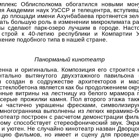
мплекс Облисполкома обогатился новыми мо
я Академии наук УзССР и телецентра, вступивш
 до площади имени Ахунбабаева протянется зеле
рать большую роль в изменении микроклимата ра
ны сделают парк-озеро лучшим в городе. Наст
 строй к 40-летию республики и Компартии 
жение подобного типа в нашей стране.
Панорманый кинотеатр
енна и оригинальна. Композиция его строится 
нтально вытянутого двухэтажного павильона
н создан в содружестве архитекторов и мас
 стеклобетона является как бы продолжением о
чные витрины на лестницу из белого мрамора 
серые прожилки камня. Пол второго этажа так
ны частично украшены фресками, символизир
-многогранника выполнены из легких керамико-б
нотеатр построен с расчетом демонстрации филь
тому способствует стереофонический звук. Эк
 и уютен. Не случайно кинотеатр назван Дворцо
ацию фильмов, но имеет и сцену для проведен