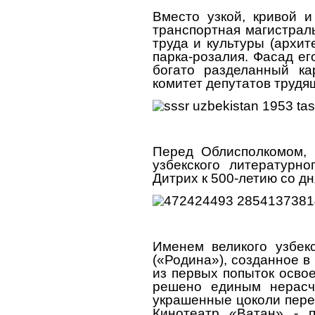
Вместо узкой, кривой 
транспортная магистрал
труда и культуры (архи
парка-розалия. Фасад е
богато разделанный ка
комитет депутатов трудя
Перед Облисполкомом, 
узбекского литературн
Дитрих к 500-летию со дн
Именем великого узбекс
(«Родина»), созданное в
из первых попыток освое
решено единым нерасч
украшенные цоколи пере
Кинотеатр «Ватан» - 