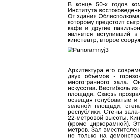
В конце 50-х годов ко
Института востоковедени
От здания Облисполкома
которому предстоит сыг
кафе и другие павильо
является вступивший в
кинотеатр, второе соору
Архитектура его соврем
двух объемов - горизо
многогранного зала. О
искусства. Вестибюль из
площади. Сквозь прозра
освещая голубоватые и 
зеленой площади, сте
республики. Стены зала
22-метровой высоты. Ки
(кроме циркорамной). Э
метров. Зал вместителен
не только на демонстр